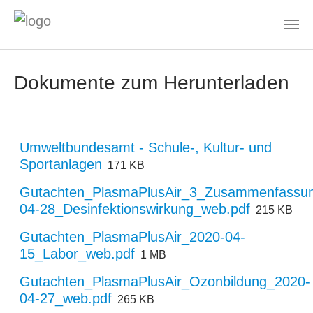
Skip to main content
Dokumente zum Herunterladen
Umweltbundesamt - Schule-, Kultur- und
Sportanlagen
171 KB
Gutachten_PlasmaPlusAir_3_Zusammenfassu
04-28_Desinfektionswirkung_web.pdf
215 KB
Gutachten_PlasmaPlusAir_2020-04-
15_Labor_web.pdf
1 MB
Gutachten_PlasmaPlusAir_Ozonbildung_2020-
04-27_web.pdf
265 KB